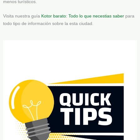
menos turísticos.
Visita nuestra guía
Kotor barato: Todo lo que necestias saber
para
todo tipo de información sobre la esta ciudad.