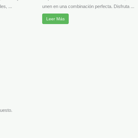
s, ...
unen en una combinación perfecta. Disfruta ...
Leer Más
puesto.